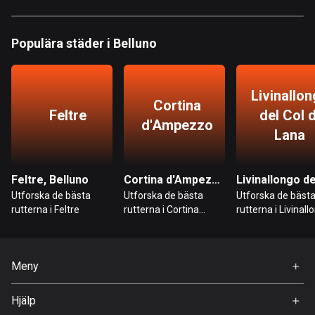
Bahrain
17 rutter
Populära städer i Belluno
Bangladesh
410 rutter
Livinallo
Cortina
Barbados
Feltre
del Col d
15 rutter
d'Ampezzo
Lana
Belarus
141 rutter
Feltre, Belluno
Cortina d'Ampezzo, Belluno
Utforska de bästa
Utforska de bästa
Utforska de bäst
Belgien
rutterna i Feltre
rutterna i Cortina
rutterna i Livinall
4935 rutter
d'Ampezzo
del Col di Lana
Belize
17 rutter
Meny
Hem
Bhutan
Hjälp
Premium
3 rutter