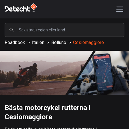
POPULÄRA
Roadbook
>
Italien
>
Belluno
>
Cesiomaggiore
USA
589067 rutter
Sverige
204129 rutter
Storbritannien
115521 rutter
A-Ö
Bästa motorcykel rutterna i
Cesiomaggiore
Afghanistan
9 rutter