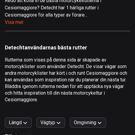
Redo att kolla in de bästa motorcykelrutterna i
Cesiomaggiore? Detecht har 1 härliga rutter i
Åland
Cesiomaggiore för alla typer av förare...
519 rutter
Visa mer
Albanien
182 rutter
Detechtanvändarnas bästa rutter
Algeriet
175 rutter
Rutterna som visas på denna sida är skapade av
motorcyklister som använder Detecht. De visar vägar som
Amerikanska Jungfruöarna
andra motorcyklister har kört i och runt Cesiomaggiore och
1 rutt
kan användas som inspiration när du planerar din nästa tur.
Bläddra igenom rutterna nedan för att upptäcka nya vägar
Andorra
och hitta inspiration till din nästa motorcykeltur i
62 rutter
Cesiomaggiore.
Angola
1 rutt
Längd
Vägtyp
Omgivning
Antigua och Barbuda