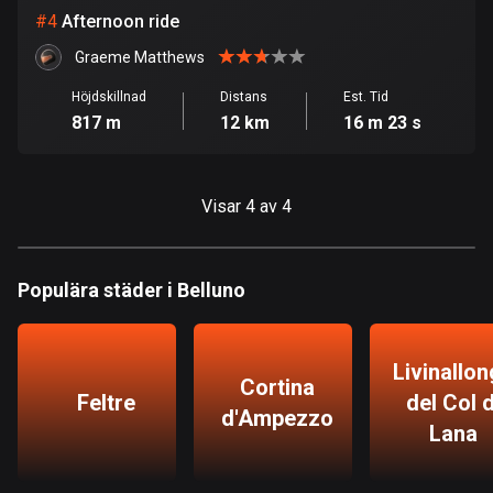
Burkina Faso
#
4
Afternoon ride
2 rutter
Graeme Matthews
Chile
Höjdskillnad
Distans
Est. Tid
589 rutter
817 m
12 km
16 m 23 s
Colombia
1348 rutter
Visar 4 av 4
Cooköarna
2 rutter
Populära städer i Belluno
Costa Rica
149 rutter
Livinallo
Curaçao
Cortina
Feltre
del Col d
4 rutter
d'Ampezzo
Lana
Cypern
1881 rutter