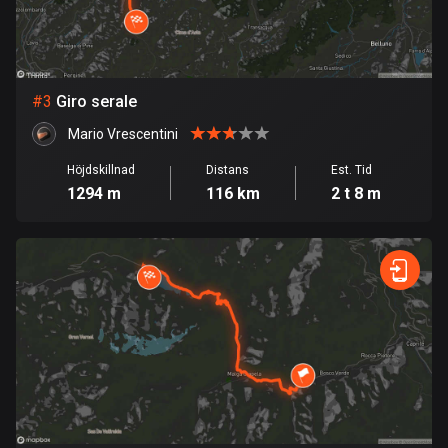
Bolivia
99 rutter
#
3
Giro serale
Bosnien och Hercegovina
347 rutter
Mario Vrescentini
Höjdskillnad
Distans
Est. Tid
Botswana
1294 m
116 km
2 t 8 m
4 rutter
Brasilien
7526 rutter
Brunei
113 rutter
Bulgarien
723 rutter