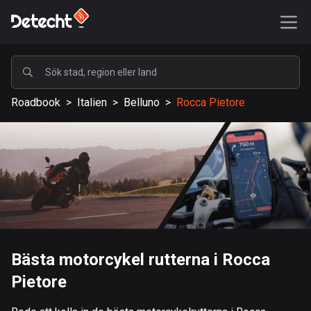
POPULÄRA
Roadbook
>
Italien
>
Belluno
>
Rocca Pietore
USA
587389 rutter
Sverige
203334 rutter
Storbritannien
115208 rutter
A-Ö
Bästa motorcykel rutterna i Rocca
Pietore
Afghanistan
9 rutter