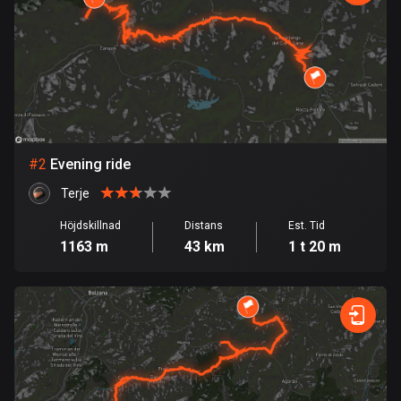
Bahrain
17 rutter
Bangladesh
409 rutter
Barbados
15 rutter
#
2
Evening ride
Belarus
Terje
141 rutter
Höjdskillnad
Distans
Est. Tid
1163 m
43 km
1 t 20 m
Belgien
4910 rutter
Belize
17 rutter
Bhutan
3 rutter