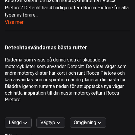
Redo att kolla in de bästa motorcykelrutterna i Rocca
Pietore? Detecht har 4 härliga rutter i Rocca Pietore för alla
Åland
typer av förare...
517 rutter
Visa mer
Albanien
182 rutter
Detechtanvändarnas bästa rutter
Algeriet
175 rutter
Rutterna som visas på denna sida är skapade av
motorcyklister som använder Detecht. De visar vägar som
Amerikanska Jungfruöarna
andra motorcyklister har kört i och runt Rocca Pietore och
1 rutt
kan användas som inspiration när du planerar din nästa tur.
Bläddra igenom rutterna nedan för att upptäcka nya vägar
Andorra
och hitta inspiration till din nästa motorcykeltur i Rocca
62 rutter
Pietore.
Angola
1 rutt
Längd
Vägtyp
Omgivning
Antigua och Barbuda