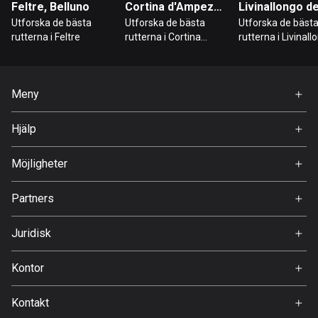
Feltre, Belluno
Cortina d'Ampezzo, Belluno
Danmark
Utforska de bästa
Utforska de bästa
Utforska de bäst
21441 rutter
rutterna i Feltre
rutterna i Cortina
rutterna i Livinall
d'Ampezzo
del Col di Lana
Djibouti
0 rutter
Meny
Hem
Dominikanska republiken
Hjälp
99 rutter
Premium
FAQ
Om Oss
Möjligheter
Ecuador
519 rutter
Jobb
Partners
Ambassadör
Egypten
Svedea
122 rutter
Juridisk
Användarvillkor
Ekvatorialguinea
Kontor
Integritetspolicy
9 rutter
Gamla Almedalsvägen 19
Kontakt
412 63 Gothenburg
El Salvador