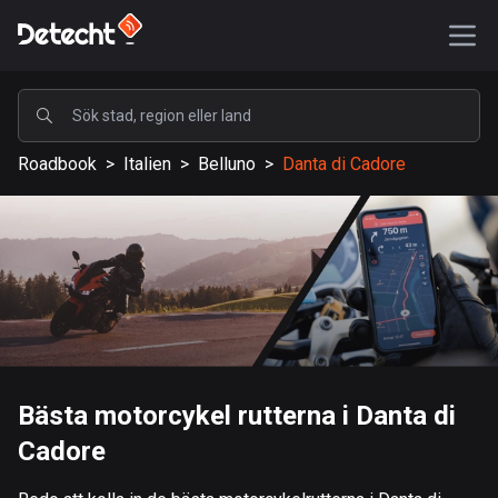
POPULÄRA
Roadbook
>
Italien
>
Belluno
>
Danta di Cadore
USA
588742 rutter
Sverige
204122 rutter
Storbritannien
115519 rutter
A-Ö
Bästa motorcykel rutterna i Danta di
Cadore
Afghanistan
9 rutter