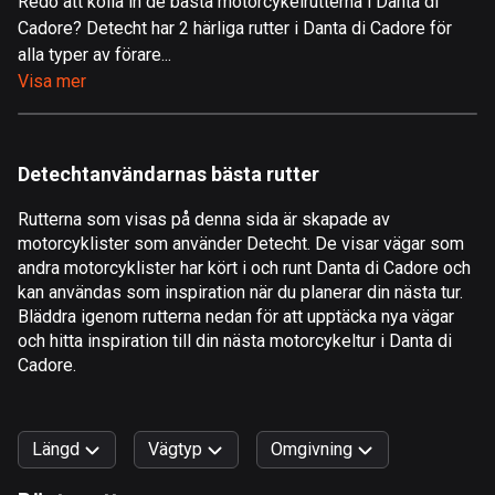
Redo att kolla in de bästa motorcykelrutterna i Danta di
Cadore? Detecht har 2 härliga rutter i Danta di Cadore för
Åland
alla typer av förare...
519 rutter
Visa mer
Albanien
182 rutter
Detechtanvändarnas bästa rutter
Algeriet
175 rutter
Rutterna som visas på denna sida är skapade av
motorcyklister som använder Detecht. De visar vägar som
Amerikanska Jungfruöarna
andra motorcyklister har kört i och runt Danta di Cadore och
1 rutt
kan användas som inspiration när du planerar din nästa tur.
Bläddra igenom rutterna nedan för att upptäcka nya vägar
Andorra
och hitta inspiration till din nästa motorcykeltur i Danta di
62 rutter
Cadore.
Angola
1 rutt
Längd
Vägtyp
Omgivning
Antigua och Barbuda