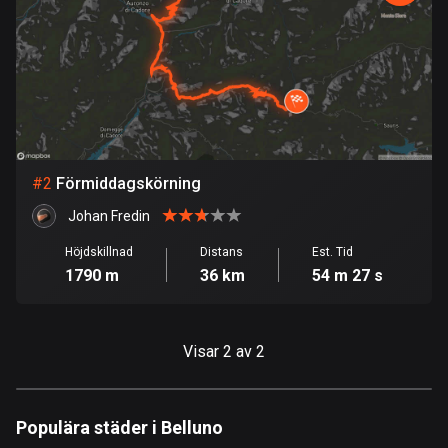
Bahrain
17 rutter
Bangladesh
410 rutter
Barbados
15 rutter
#
2
Förmiddagskörning
Belarus
Johan Fredin
141 rutter
Höjdskillnad
Distans
Est. Tid
1790 m
36 km
54 m 27 s
Belgien
4932 rutter
Visar 2 av 2
Belize
17 rutter
Bhutan
Populära städer i Belluno
3 rutter