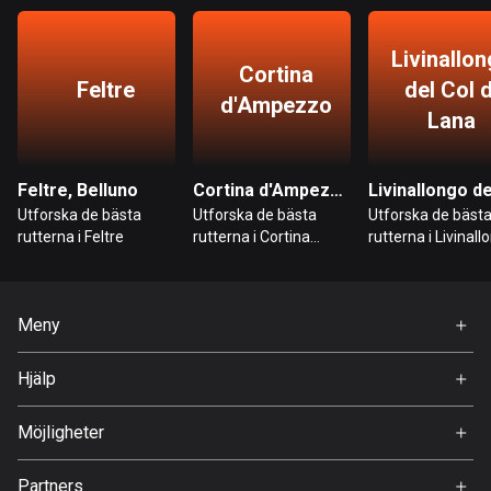
Bolivia
Livinallo
99 rutter
Cortina
Feltre
del Col d
d'Ampezzo
Lana
Bosnien och Hercegovina
347 rutter
Feltre, Belluno
Cortina d'Ampezzo, Belluno
Botswana
Utforska de bästa
Utforska de bästa
Utforska de bäst
4 rutter
rutterna i Feltre
rutterna i Cortina
rutterna i Livinall
d'Ampezzo
del Col di Lana
Brasilien
7536 rutter
Meny
Brunei
Hem
114 rutter
Hjälp
Premium
FAQ
Bulgarien
Om Oss
Möjligheter
725 rutter
Jobb
Partners