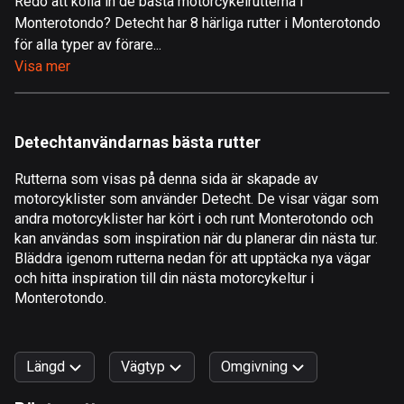
Redo att kolla in de bästa motorcykelrutterna i
Monterotondo? Detecht har 8 härliga rutter i Monterotondo
Åland
för alla typer av förare...
519 rutter
Visa mer
Albanien
182 rutter
Detechtanvändarnas bästa rutter
Algeriet
175 rutter
Rutterna som visas på denna sida är skapade av
motorcyklister som använder Detecht. De visar vägar som
Amerikanska Jungfruöarna
andra motorcyklister har kört i och runt Monterotondo och
1 rutt
kan användas som inspiration när du planerar din nästa tur.
Bläddra igenom rutterna nedan för att upptäcka nya vägar
Andorra
och hitta inspiration till din nästa motorcykeltur i
62 rutter
Monterotondo.
Angola
1 rutt
Längd
Vägtyp
Omgivning
Antigua och Barbuda