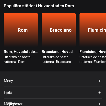
53 rutter
Populära städer i Huvudstaden Rom
Ghana
86 rutter
Gibraltar
Rom
Bracciano
Fiumici
25 rutter
Grekland
4673 rutter
Rom, Huvudstaden Rom
Bracciano, Huvudstaden Rom
Utforska de bästa
Utforska de bästa
Utforska de bäst
Grenada
rutterna i Rom
rutterna i Bracciano
rutterna i Fiumici
22 rutter
Grönland
0 rutter
Meny
Hem
Guadeloupe
Hjälp
Premium
1 rutt
FAQ
Om Oss
Möjligheter