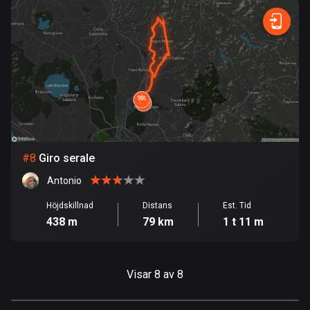
Finland
3184 rutter
Förenade arabemiraten
132 rutter
Frankrike
7318 rutter
Franska Polynesien
#
8
Giro serale
19 rutter
Antonio
Gabon
Höjdskillnad
Distans
Est. Tid
8 rutter
438 m
79 km
1 t 11 m
Gambia
1 rutt
Visar 8 av 8
Georgien