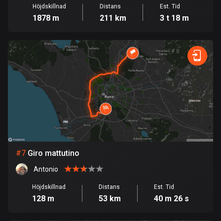
113 rutter
Höjdskillnad
Distans
Est. Tid
1878 m
211 km
3 t 18 m
Elfenbenskusten
1 rutt
Estland
1147 rutter
Etiopien
5 rutter
Färöarna
13 rutter
#
7
Giro mattutino
Fiji
Antonio
1 rutt
Höjdskillnad
Distans
Est. Tid
Filippinerna
128 m
53 km
40 m 26 s
4138 rutter