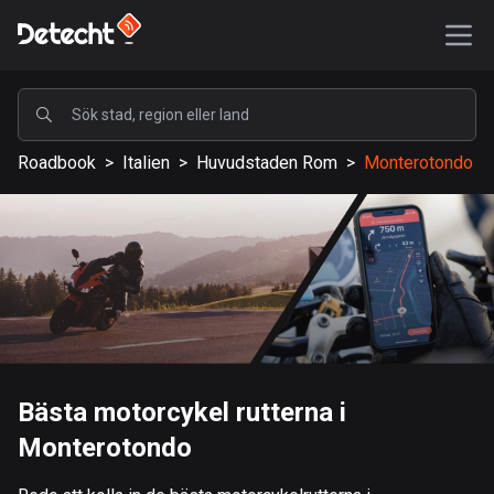
POPULÄRA
Roadbook
>
Italien
>
Huvudstaden Rom
>
Monterotondo
USA
588408 rutter
Sverige
204015 rutter
Storbritannien
115470 rutter
A-Ö
Bästa motorcykel rutterna i
Monterotondo
Afghanistan
9 rutter