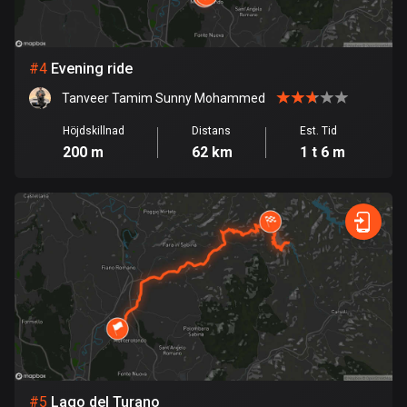
Burkina Faso
2 rutter
Chile
#
4
Evening ride
589 rutter
Tanveer Tamim Sunny Mohammed
Colombia
Höjdskillnad
Distans
Est. Tid
1349 rutter
200 m
62 km
1 t 6 m
Cooköarna
2 rutter
Costa Rica
149 rutter
Curaçao
4 rutter
Cypern
1885 rutter
#
5
Lago del Turano