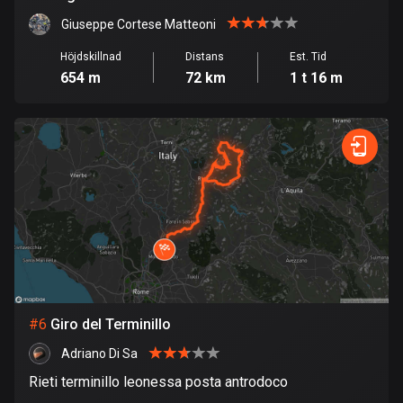
Giuseppe Cortese Matteoni
Danmark
21508 rutter
Höjdskillnad
Distans
Est. Tid
654 m
72 km
1 t 16 m
Djibouti
0 rutter
Dominikanska republiken
99 rutter
Ecuador
520 rutter
Egypten
122 rutter
#
6
Giro del Terminillo
Ekvatorialguinea
9 rutter
Adriano Di Sa
Rieti terminillo leonessa posta antrodoco
El Salvador