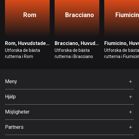
Burkina Faso
2 rutter
Rom
Bracciano
Fiumici
Chile
589 rutter
Colombia
Rom, Huvudstaden Rom
Bracciano, Huvudstaden Rom
1349 rutter
Utforska de bästa
Utforska de bästa
Utforska de bäst
rutterna i Rom
rutterna i Bracciano
rutterna i Fiumici
Cooköarna
2 rutter
Meny
Costa Rica
Hem
149 rutter
Hjälp
Premium
Curaçao
FAQ
Om Oss
Möjligheter
4 rutter
Jobb
Cypern
Partners
Ambassadör
1883 rutter
Svedea