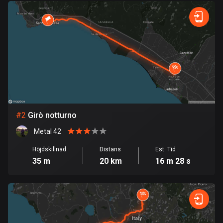
Bahrain
17 rutter
Bangladesh
409 rutter
Barbados
15 rutter
Belarus
#
2
Girò notturno
141 rutter
Metal 42
Belgien
Höjdskillnad
Distans
Est. Tid
4920 rutter
35 m
20 km
16 m 28 s
Belize
17 rutter
Bhutan
3 rutter