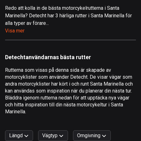
Redo att kolla in de bästa motorcykelrutterna i Santa
Åland
Marinella? Detecht har 3 härliga rutter i Santa Marinella för
517 rutter
alla typer av förare...
Albanien
Visa mer
182 rutter
Algeriet
Detechtanvändarnas bästa rutter
175 rutter
Rutterna som visas på denna sida är skapade av
Amerikanska Jungfruöarna
motorcyklister som använder Detecht. De visar vägar som
1 rutt
andra motorcyklister har kört i och runt Santa Marinella och
kan användas som inspiration när du planerar din nästa tur.
Andorra
Bläddra igenom rutterna nedan för att upptäcka nya vägar
62 rutter
och hitta inspiration till din nästa motorcykeltur i Santa
Marinella.
Angola
1 rutt
Längd
Vägtyp
Omgivning
Antigua och Barbuda