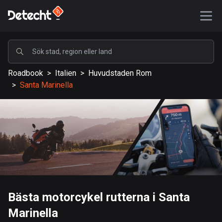
POPULÄRA
Roadbook
>
Italien
>
Huvudstaden Rom
USA
>
Santa Marinella
588161 rutter
Sverige
203636 rutter
Storbritannien
115339 rutter
A-Ö
Bästa motorcykel rutterna i Santa
Afghanistan
Marinella
9 rutter