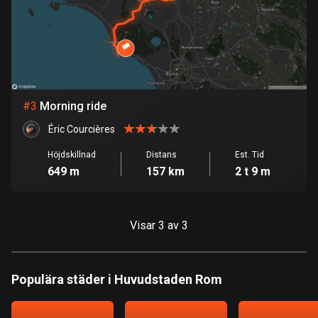
Bolivia
99 rutter
Bosnien och Hercegovina
347 rutter
#
3
Morning ride
Botswana
Éric Courcières
4 rutter
Höjdskillnad
Distans
Est. Tid
649 m
157 km
2 t 9 m
Brasilien
7535 rutter
Brunei
Visar 3 av 3
113 rutter
Bulgarien
Populära städer i Huvudstaden Rom
724 rutter