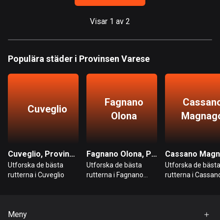
Bahrain
17 rutter
Visar 1 av 2
Bangladesh
410 rutter
Populära städer i Provinsen Varese
Barbados
15 rutter
Fagnano
Cassan
Belarus
Cuveglio
Olona
Magnag
141 rutter
Belgien
4931 rutter
Cuveglio, Provinsen Varese
Fagnano Olona, Provinsen Varese
Utforska de bästa
Utforska de bästa
Utforska de bäst
Belize
rutterna i Cuveglio
rutterna i Fagnano
rutterna i Cassan
Olona
Magnago
17 rutter
Bhutan
Meny
3 rutter