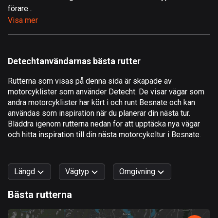
förare...
Åland
Visa mer
519 rutter
Albanien
182 rutter
Detechtanvändarnas bästa rutter
Algeriet
Rutterna som visas på denna sida är skapade av
175 rutter
motorcyklister som använder Detecht. De visar vägar som
andra motorcyklister har kört i och runt Besnate och kan
Amerikanska Jungfruöarna
användas som inspiration när du planerar din nästa tur.
1 rutt
Bläddra igenom rutterna nedan för att upptäcka nya vägar
och hitta inspiration till din nästa motorcykeltur i Besnate.
Andorra
62 rutter
Längd
Vägtyp
Omgivning
Angola
1 rutt
Bästa rutterna
0
km
999
km
Antigua och Barbuda