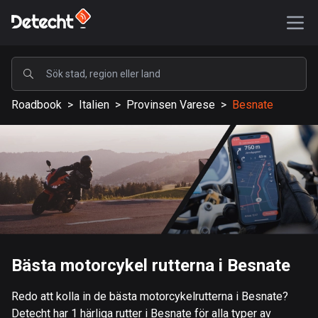
POPULÄRA
Roadbook
>
Italien
>
Provinsen Varese
>
Besnate
USA
588553 rutter
Sverige
204088 rutter
Storbritannien
115499 rutter
A-Ö
Bästa motorcykel rutterna i Besnate
Afghanistan
Redo att kolla in de bästa motorcykelrutterna i Besnate?
9 rutter
Detecht har 1 härliga rutter i Besnate för alla typer av