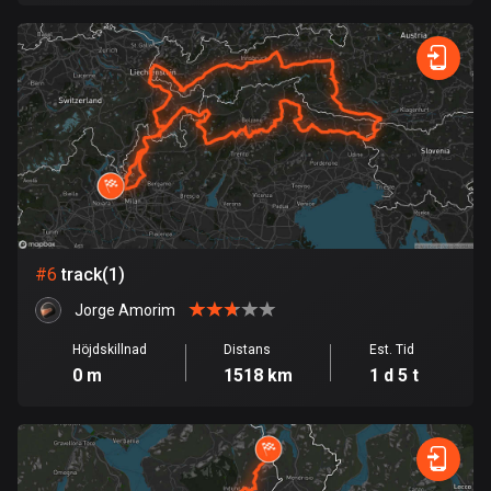
Danmark
21464 rutter
Djibouti
0 rutter
Dominikanska republiken
99 rutter
Ecuador
#
6
track(1)
520 rutter
Jorge Amorim
Egypten
Höjdskillnad
Distans
Est. Tid
122 rutter
0 m
1518 km
1 d 5 t
Ekvatorialguinea
9 rutter
El Salvador