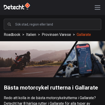
POPULÄRA
Roadbook
>
Italien
>
Provinsen Varese
>
Gallarate
USA
587817 rutter
Sverige
203617 rutter
Storbritannien
115312 rutter
A-Ö
Bästa motorcykel rutterna i Gallarate
Afghanistan
Redo att kolla in de bästa motorcykelrutterna i Gallarate?
9 rutter
Detecht har 8 härliga rutter i Gallarate för alla typer av