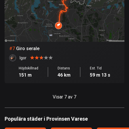
113 rutter
Elfenbenskusten
1 rutt
Estland
1146 rutter
#
7
Giro serale
Etiopien
Igor
5 rutter
Höjdskillnad
Distans
Est. Tid
151 m
46 km
59 m 13 s
Färöarna
13 rutter
Fiji
Visar 7 av 7
1 rutt
Filippinerna
Populära städer i Provinsen Varese
4137 rutter