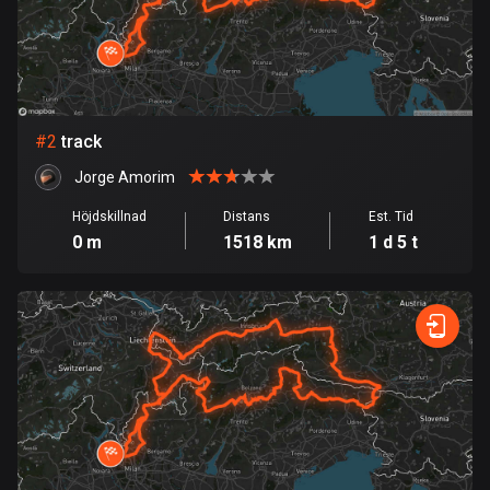
Bahrain
17 rutter
Bangladesh
409 rutter
#
2
track
Barbados
Jorge Amorim
15 rutter
Höjdskillnad
Distans
Est. Tid
Belarus
0 m
1518 km
1 d 5 t
141 rutter
Belgien
4919 rutter
Belize
17 rutter
Bhutan
3 rutter