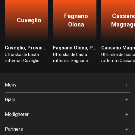
Finland
3181 rutter
Fagnano
Cassan
Cuveglio
Olona
Magnag
Förenade arabemiraten
132 rutter
Frankrike
Cuveglio, Provinsen Varese
Fagnano Olona, Provinsen Varese
7315 rutter
Utforska de bästa
Utforska de bästa
Utforska de bäst
rutterna i Cuveglio
rutterna i Fagnano
rutterna i Cassan
Franska Polynesien
Olona
Magnago
19 rutter
Meny
Gabon
Hem
8 rutter
Hjälp
Premium
Gambia
FAQ
Om Oss
Möjligheter
1 rutt
Jobb
Georgien
Partners
Ambassadör