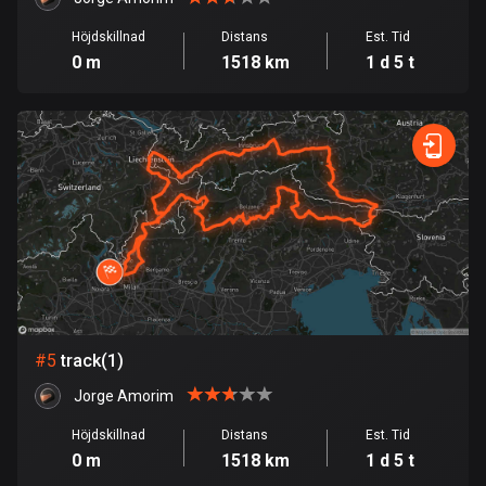
Burkina Faso
2 rutter
Höjdskillnad
Distans
Est. Tid
0 m
1518 km
1 d 5 t
Chile
589 rutter
Colombia
1349 rutter
Cooköarna
2 rutter
Costa Rica
149 rutter
#
5
track(1)
Curaçao
4 rutter
Jorge Amorim
Höjdskillnad
Distans
Est. Tid
Cypern
0 m
1518 km
1 d 5 t
1882 rutter