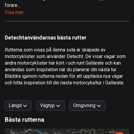
förare...
Åland
Visa mer
517 rutter
Albanien
182 rutter
Detechtanvändarnas bästa rutter
Algeriet
Rutterna som visas på denna sida är skapade av
175 rutter
motorcyklister som använder Detecht. De visar vägar som
andra motorcyklister har kört i och runt Gallarate och kan
Amerikanska Jungfruöarna
användas som inspiration när du planerar din nästa tur.
1 rutt
Bläddra igenom rutterna nedan för att upptäcka nya vägar
och hitta inspiration till din nästa motorcykeltur i Gallarate.
Andorra
62 rutter
Längd
Vägtyp
Omgivning
Angola
1 rutt
Bästa rutterna
0
km
999
km
Antigua och Barbuda