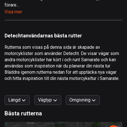
förare...
Åland
Visa mer
517 rutter
Albanien
181 rutter
Detechtanvändarnas bästa rutter
Algeriet
Rutterna som visas på denna sida är skapade av
175 rutter
motorcyklister som använder Detecht. De visar vägar som
andra motorcyklister har kört i och runt Samarate och kan
Amerikanska Jungfruöarna
användas som inspiration när du planerar din nästa tur.
1 rutt
Bläddra igenom rutterna nedan för att upptäcka nya vägar
och hitta inspiration till din nästa motorcykeltur i Samarate.
Andorra
61 rutter
Längd
Vägtyp
Omgivning
Angola
1 rutt
Bästa rutterna
0
km
999
km
Antigua och Barbuda