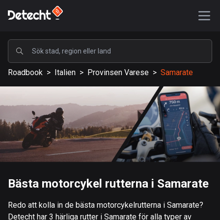
POPULÄRA
Roadbook
>
Italien
>
Provinsen Varese
>
Samarate
USA
587062 rutter
Sverige
203030 rutter
Storbritannien
115094 rutter
A-Ö
Bästa motorcykel rutterna i Samarate
Afghanistan
Redo att kolla in de bästa motorcykelrutterna i Samarate?
9 rutter
Detecht har 3 härliga rutter i Samarate för alla typer av