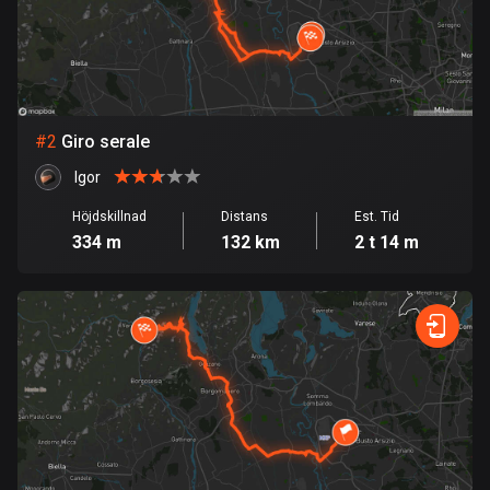
Bahrain
17 rutter
Bangladesh
409 rutter
#
2
Giro serale
Barbados
Igor
15 rutter
Höjdskillnad
Distans
Est. Tid
Belarus
334 m
132 km
2 t 14 m
141 rutter
Belgien
4904 rutter
Belize
17 rutter
Bhutan
3 rutter