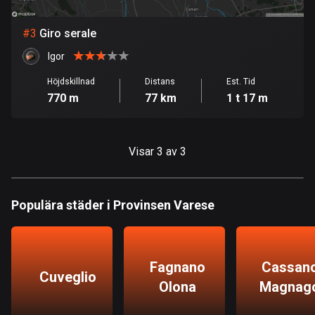
Bolivia
#
3
Giro serale
99 rutter
Igor
Bosnien och Hercegovina
Höjdskillnad
Distans
Est. Tid
347 rutter
770 m
77 km
1 t 17 m
Botswana
4 rutter
Visar 3 av 3
Brasilien
7520 rutter
Populära städer i Provinsen Varese
Brunei
113 rutter
Fagnano
Cassan
Bulgarien
Cuveglio
723 rutter
Olona
Magnag