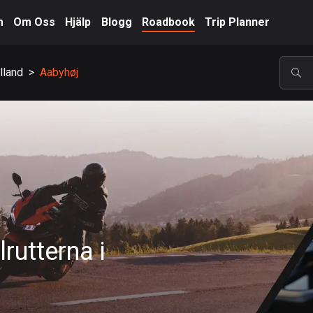
m
Om Oss
Hjälp
Blogg
Roadbook
Trip Planner
lland
>
Aabyhøj
POP
rutterna i
A-Ö