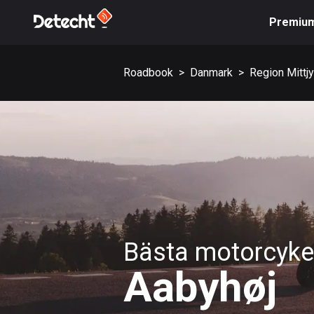
Premiu
Roadbook
>
Danmark
>
Region Mittjy
Bästa motorcykel
Aabyhøj