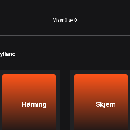
999
km
Stad
Visar 0 av 0
ylland
Hørning
Skjern