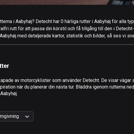
terna i Aabyhøj? Detecht har 0 härliga rutter i Aabyhøj för alla ty
ri rutt för att passa din körstil och få tillgång till den i Detecht
abyhøj med detaljerade kartor, statistik och bilder, så ses vi sn
tter
apade av motorcyklister som använder Detecht. De visar vägar s
ration när du planerar din nästa tur. Bläddra igenom rutterna ned
i Aabyhøj.
mgivning