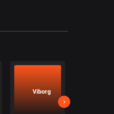
1 rutt
Antigua och Barbuda
1 rutt
Argentina
885 rutter
Armenien
2 rutter
Aruba
8 rutter
Australien
89840 rutter
Viborg
Holsteb
Azerbajdzjan
5 rutter