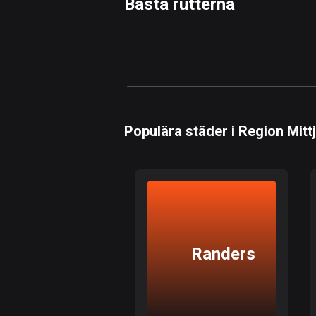
Bästa rutterna
0
km
Snabb
Skog
Terräng
Berg
Vatten
Kurvig
Fält
Populära städer i Region Mittj
Randers