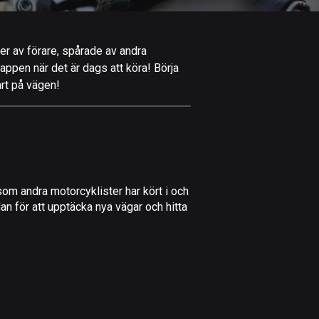
Afghanistan
9 rutter
per av förare, spårade av andra
Åland
-appen när det är dags att köra! Börja
519 rutter
art på vägen!
Albanien
182 rutter
Algeriet
175 rutter
om andra motorcyklister har kört i och
Amerikanska
an för att upptäcka nya vägar och hitta
Jungfruöarna
1 rutt
Andorra
62 rutter
Angola