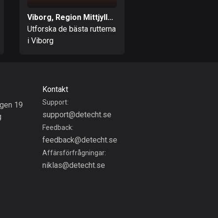
Bahamas
Viborg, Region Mittjylland
0 rutter
Utforska de bästa rutterna
Utforska de bästa ru
i Viborg
i Holstebro
Bahrain
17 rutter
Bangladesh
410 rutter
Kontakt
Support:
gen 19
Barbados
support@detecht.se
g
15 rutter
Feedback:
feedback@detecht.se
Belarus
141 rutter
Affärsförfrågningar:
niklas@detecht.se
Belgien
4939 rutter
Belize