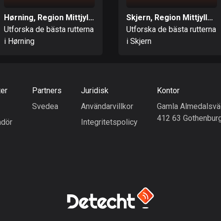
Hørning, Region Mittjylland
Skjern, Region Mittjylland
Utforska de bästa rutterna
Utforska de bästa rutterna
i Hørning
i Skjern
ter
Partners
Juridisk
Kontor
Svedea
Användarvillkor
Gamla Almedalsvä
412 63 Gothenbur
dör
Integritetspolicy