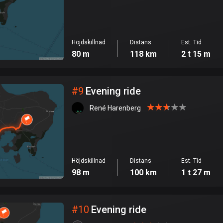
Höjdskillnad
Distans
Est. Tid
80 m
118 km
2 t 15 m
#
9
Evening ride
René Harenberg
Höjdskillnad
Distans
Est. Tid
98 m
100 km
1 t 27 m
#
10
Evening ride