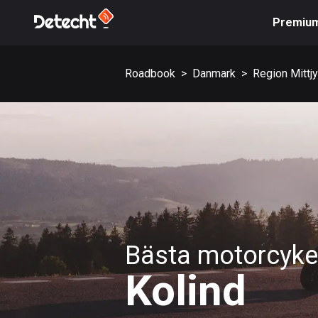
Premiu
Roadbook
>
Danmark
>
Region Mittjy
Bästa motorcykel
Kolind