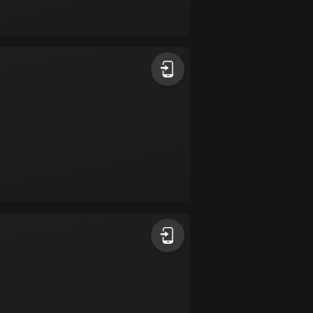
Bahamas
0 rutter
Bahrain
17 rutter
Bangladesh
409 rutter
Barbados
15 rutter
Belarus
141 rutter
Belgien
4919 rutter
Belize