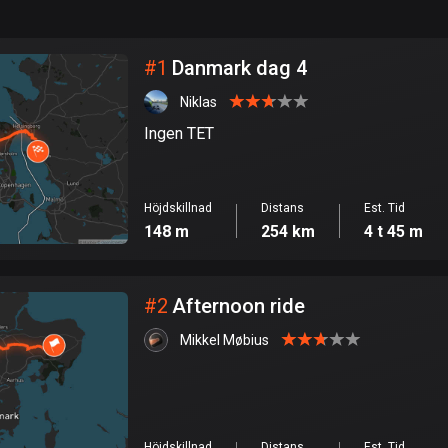
999
km
Stad
#
1
Danmark dag 4
Niklas
Ingen TET
Höjdskillnad
Distans
Est. Tid
148 m
254 km
4 t 45 m
#
2
Afternoon ride
Mikkel Møbius
Höjdskillnad
Distans
Est. Tid