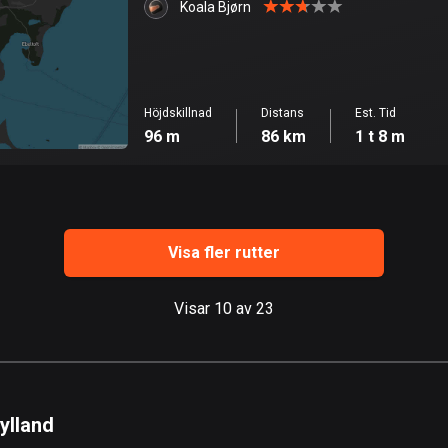
Koala Bjørn
Höjdskillnad
Distans
Est. Tid
96 m
86 km
1 t 8 m
Visa fler rutter
Visar 10 av 23
ylland