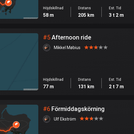
Höjdskillnad
Distans
Est. Tid
58 m
205 km
3 t 2 m
#
5
Afternoon ride
Mikkel Møbius
Höjdskillnad
Distans
Est. Tid
77 m
131 km
2 t 7 m
#
6
Förmiddagskörning
Ulf Ekström