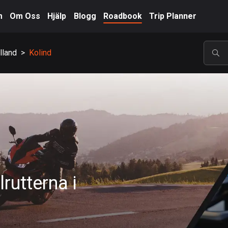
m
Om Oss
Hjälp
Blogg
Roadbook
Trip Planner
lland
>
Kolind
POP
rutterna i
A-Ö