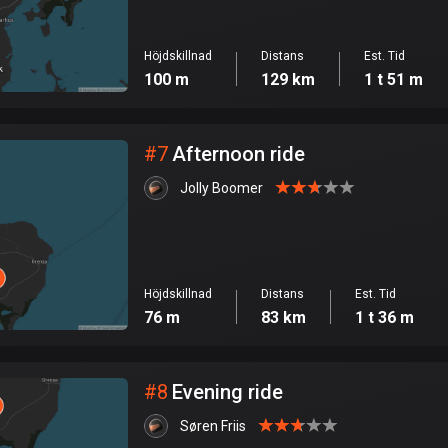
Höjdskillnad
Distans
Est. Tid
100 m
129 km
1 t 51 m
#
7
Afternoon ride
Jolly Boomer
Höjdskillnad
Distans
Est. Tid
76 m
83 km
1 t 36 m
#
8
Evening ride
Søren Friis