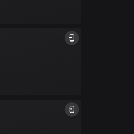
17 rutter
Bhutan
3 rutter
Bolivia
99 rutter
Bosnien och
Hercegovina
347 rutter
Botswana
4 rutter
Brasilien
7531 rutter
Brunei
113 rutter