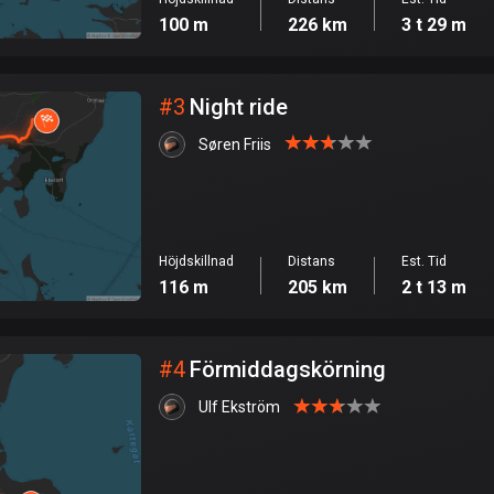
100 m
226 km
3 t 29 m
#
3
Night ride
Søren Friis
Höjdskillnad
Distans
Est. Tid
116 m
205 km
2 t 13 m
#
4
Förmiddagskörning
Ulf Ekström