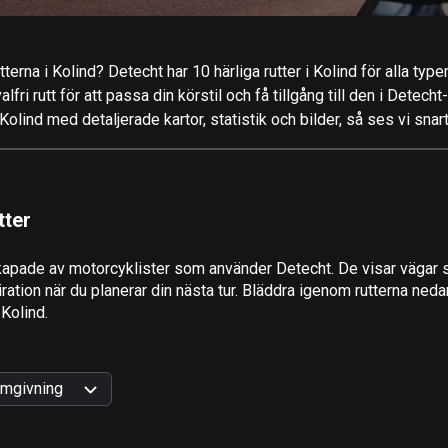
terna i Kolind? Detecht har 10 härliga rutter i Kolind för alla type
ri rutt för att passa din körstil och få tillgång till den i Detecht
olind med detaljerade kartor, statistik och bilder, så ses vi snar
tter
apade av motorcyklister som använder Detecht. De visar vägar s
ation när du planerar din nästa tur. Bläddra igenom rutterna nedan
 Kolind.
mgivning