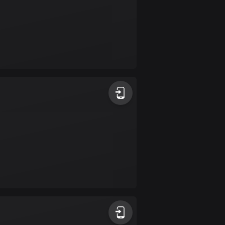
4 rutter
Cypern
1882 rutter
Danmark
21466 rutter
Djibouti
0 rutter
Dominikanska
republiken
99 rutter
Ecuador
520 rutter
Egypten
122 rutter