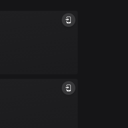
1 rutt
Antigua och Barbuda
1 rutt
Argentina
885 rutter
Armenien
2 rutter
Aruba
8 rutter
Australien
89734 rutter
Azerbajdzjan
5 rutter