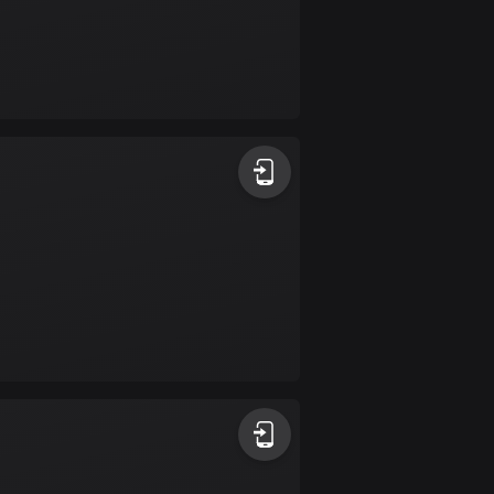
Bulgarien
724 rutter
Burkina Faso
2 rutter
Chile
589 rutter
Colombia
1349 rutter
Cooköarna
2 rutter
Costa Rica
149 rutter
Curaçao