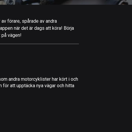
Afghanistan
9 rutter
r av förare, spårade av andra
Åland
-appen när det är dags att köra! Börja
517 rutter
t på vägen!
Albanien
182 rutter
Algeriet
175 rutter
om andra motorcyklister har kört i och
Amerikanska
 för att upptäcka nya vägar och hitta
Jungfruöarna
1 rutt
Andorra
62 rutter
Angola