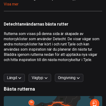
Visa mer
Åland
517 rutter
Albanien
Detechtanvändarnas bästa rutter
182 rutter
Rutterna som visas på denna sida är skapade av
Algeriet
motorcyklister som använder Detecht. De visar vägar som
175 rutter
andra motorcyklister har kört i och runt Tjele och kan
användas som inspiration när du planerar din nästa tur.
Amerikanska Jungfruöarna
Bläddra igenom rutterna nedan för att upptäcka nya vägar
och hitta inspiration till din nästa motorcykeltur i Tjele.
1 rutt
Andorra
62 rutter
Längd
Vägtyp
Omgivning
Angola
Bästa rutterna
1 rutt
0
km
999
km
Snabb
Skog
Terräng
Berg
Vatten
Kurvig
Fält
Stad
Antigua och Barbuda