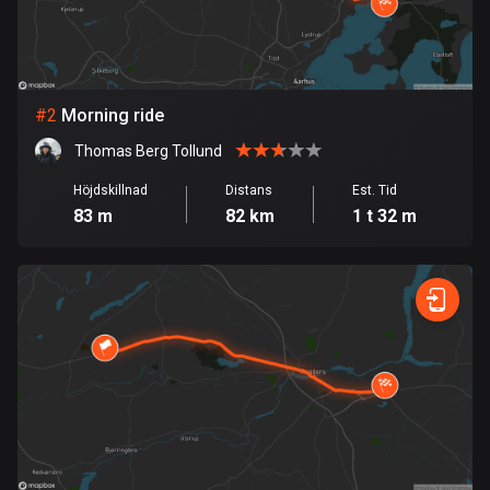
Bahrain
17 rutter
Bangladesh
409 rutter
#
2
Morning ride
Thomas Berg Tollund
Barbados
15 rutter
Höjdskillnad
Distans
Est. Tid
83 m
82 km
1 t 32 m
Belarus
141 rutter
Belgien
4910 rutter
Belize
17 rutter
Bhutan
3 rutter