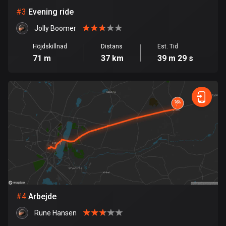
#
3
Evening ride
Bolivia
Jolly Boomer
99 rutter
Höjdskillnad
Distans
Est. Tid
Bosnien och Hercegovina
71 m
37 km
39 m 29 s
347 rutter
Botswana
4 rutter
Brasilien
7529 rutter
Brunei
113 rutter
Bulgarien
#
4
Arbejde
723 rutter
Rune Hansen