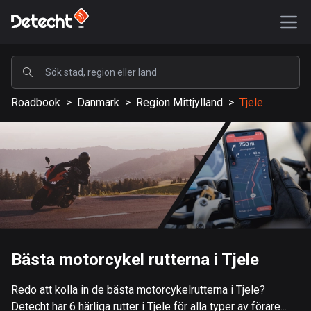
POPULÄRA
Roadbook
>
Danmark
>
Region Mittjylland
>
Tjele
USA
587581 rutter
Sverige
203337 rutter
Storbritannien
115209 rutter
A-Ö
Bästa motorcykel rutterna i Tjele
Afghanistan
Redo att kolla in de bästa motorcykelrutterna i Tjele?
9 rutter
Detecht har 6 härliga rutter i Tjele för alla typer av förare...