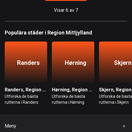
113 rutter
Visar 6 av 7
Elfenbenskusten
1 rutt
Populära städer i Region Mittjylland
Estland
1142 rutter
Etiopien
Randers
Hørning
Skjern
5 rutter
Färöarna
13 rutter
Randers, Region Mittjylland
Hørning, Region Mittjylland
Utforska de bästa
Utforska de bästa
Utforska de bäst
Fiji
rutterna i Randers
rutterna i Hørning
rutterna i Skjern
1 rutt
Filippinerna
4134 rutter
Meny