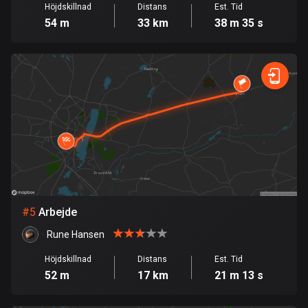
Burkina Faso
Höjdskillnad
Distans
Est. Tid
2 rutter
54 m
33 km
38 m 35 s
Chile
589 rutter
Colombia
1349 rutter
Cooköarna
2 rutter
Costa Rica
149 rutter
#
5
Arbejde
Curaçao
Rune Hansen
4 rutter
Höjdskillnad
Distans
Est. Tid
52 m
17 km
21 m 13 s
Cypern
1881 rutter