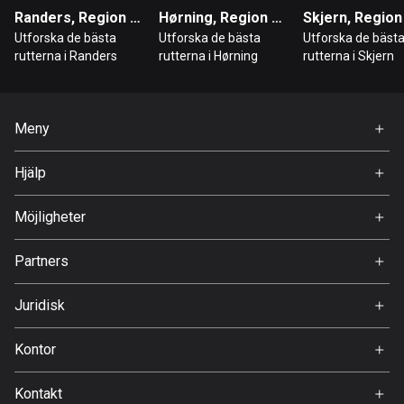
Randers, Region Mittjylland
Hørning, Region Mittjylland
Danmark
Utforska de bästa
Utforska de bästa
Utforska de bäst
21419 rutter
rutterna i Randers
rutterna i Hørning
rutterna i Skjern
Djibouti
0 rutter
Meny
Dominikanska republiken
Hem
99 rutter
Hjälp
Premium
FAQ
Ecuador
Om Oss
Möjligheter
519 rutter
Jobb
Partners
Egypten
Ambassadör
Svedea
122 rutter
Juridisk
Ekvatorialguinea
Användarvillkor
Kontor
9 rutter
Integritetspolicy
Gamla Almedalsvägen 19
Kontakt
El Salvador
412 63 Gothenburg