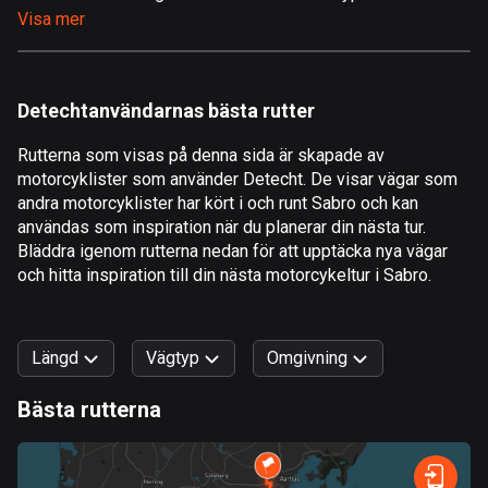
Visa mer
Åland
517 rutter
Albanien
Detechtanvändarnas bästa rutter
181 rutter
Rutterna som visas på denna sida är skapade av
Algeriet
motorcyklister som använder Detecht. De visar vägar som
175 rutter
andra motorcyklister har kört i och runt Sabro och kan
användas som inspiration när du planerar din nästa tur.
Amerikanska Jungfruöarna
Bläddra igenom rutterna nedan för att upptäcka nya vägar
och hitta inspiration till din nästa motorcykeltur i Sabro.
1 rutt
Andorra
61 rutter
Längd
Vägtyp
Omgivning
Angola
Bästa rutterna
1 rutt
0
km
999
km
Snabb
Skog
Terräng
Berg
Vatten
Kurvig
Fält
Stad
Antigua och Barbuda