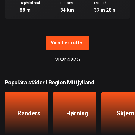
Burkina Faso
Höjdskillnad
Distans
Est. Tid
2 rutter
88 m
34 km
37 m 28 s
Chile
589 rutter
Colombia
Visa fler rutter
1348 rutter
Visar 4 av 5
Cooköarna
2 rutter
Populära städer i Region Mittjylland
Costa Rica
149 rutter
Curaçao
4 rutter
Randers
Hørning
Skjern
Cypern
1880 rutter