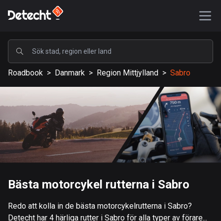
POPULÄRA
Roadbook
>
Danmark
>
Region Mittjylland
>
Sabro
USA
586857 rutter
Sverige
203023 rutter
Storbritannien
115092 rutter
A-Ö
Bästa motorcykel rutterna i Sabro
Afghanistan
Redo att kolla in de bästa motorcykelrutterna i Sabro?
9 rutter
Detecht har 4 härliga rutter i Sabro för alla typer av förare...