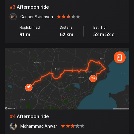
#
3
Afternoon ride
Bolivia
Casper Sørensen
99 rutter
Höjdskillnad
Distans
Est. Tid
Bosnien och Hercegovina
91 m
62 km
52 m 52 s
347 rutter
Botswana
4 rutter
Brasilien
7519 rutter
Brunei
113 rutter
Bulgarien
#
4
Afternoon ride
723 rutter
Mohammad Anwar