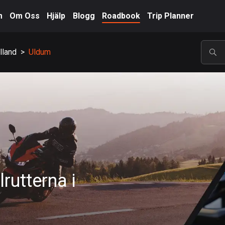
m
Om Oss
Hjälp
Blogg
Roadbook
Trip Planner
lland
>
Uldum
POP
rutterna i
A-Ö