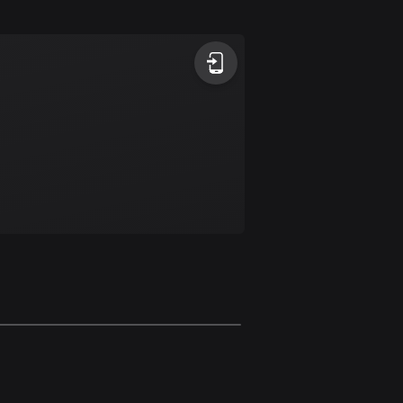
1 rutt
Antigua och Barbuda
1 rutt
Argentina
885 rutter
Armenien
2 rutter
Aruba
8 rutter
Australien
89855 rutter
Azerbajdzjan
5 rutter