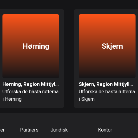
Hørning
Skjern
Hørning, Region Mittjylland
Skjern, Region Mittjylland
Utforska de bästa rutterna
Utforska de bästa rutterna
i Hørning
i Skjern
ter
Partners
Juridisk
Kontor