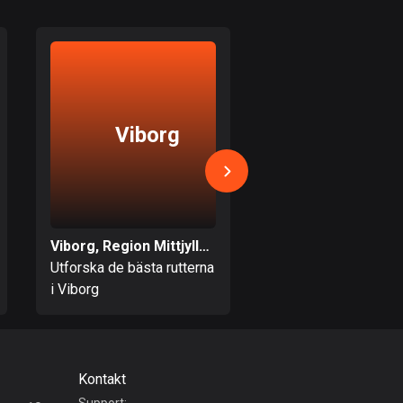
Bahamas
0 rutter
Bahrain
17 rutter
Viborg
Holsteb
Bangladesh
411 rutter
Barbados
15 rutter
Viborg, Region Mittjylland
Belarus
Utforska de bästa rutterna
Utforska de bästa ru
141 rutter
i Viborg
i Holstebro
Belgien
4954 rutter
Kontakt
Belize