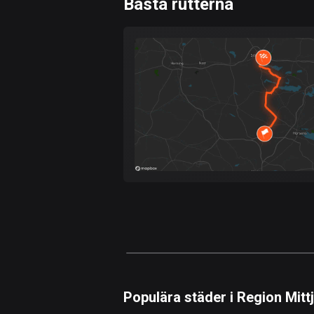
Bästa rutterna
0
km
Snabb
Skog
Terräng
Berg
Vatten
Kurvig
Fält
Populära städer i Region Mittj