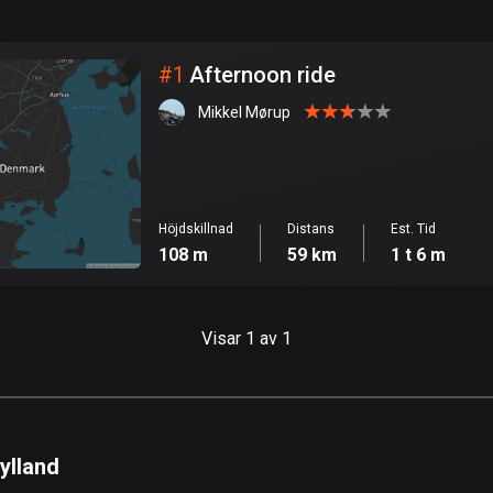
999
km
Stad
#
1
Afternoon ride
Mikkel Mørup
Höjdskillnad
Distans
Est. Tid
108 m
59 km
1 t 6 m
Visar 1 av 1
ylland