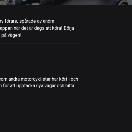
Afghanistan
9 rutter
 av förare, spårade av andra
Åland
-appen när det är dags att köra! Börja
520 rutter
t på vägen!
Albanien
182 rutter
Algeriet
175 rutter
om andra motorcyklister har kört i och
Amerikanska
 för att upptäcka nya vägar och hitta
Jungfruöarna
1 rutt
Andorra
62 rutter
Angola