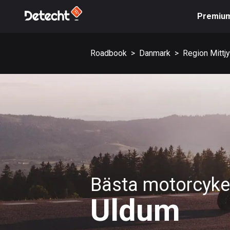
Premiu
Roadbook
>
Danmark
>
Region Mittjy
Bästa motorcykel
Uldum