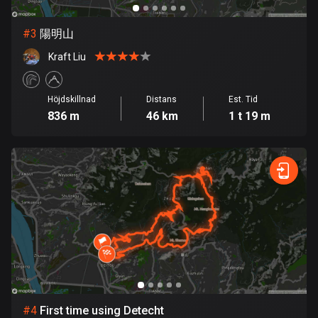
Bolivia
#
3
陽明山
99 rutter
Kraft Liu
Bosnien och Hercegovina
347 rutter
Höjdskillnad
Distans
Est. Tid
836 m
46 km
1 t 19 m
Botswana
4 rutter
Brasilien
7520 rutter
Brunei
113 rutter
Bulgarien
723 rutter
#
4
First time using Detecht