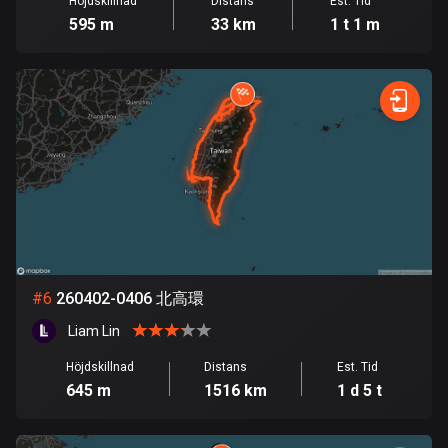
Höjdskillnad
Distans
Est. Tid
595 m
33 km
1 t 1 m
Danmark
21419 rutter
Djibouti
0 rutter
Dominikanska republiken
99 rutter
Ecuador
519 rutter
#
6
260402-0406 北高環
Egypten
122 rutter
Liam Lin
Höjdskillnad
Distans
Est. Tid
Ekvatorialguinea
645 m
1516 km
1 d 5 t
9 rutter
El Salvador