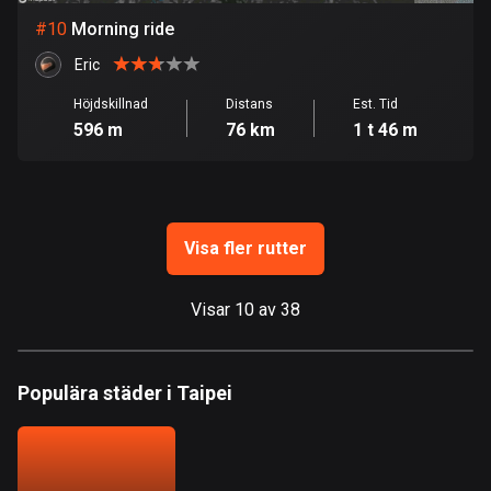
Guam
#
10
Morning ride
6 rutter
Eric
Guatemala
316 rutter
Höjdskillnad
Distans
Est. Tid
596 m
76 km
1 t 46 m
Guernsey
2 rutter
Guinea
Visa fler rutter
7 rutter
Guyana
Visar 10 av 38
10 rutter
Haiti
Populära städer i Taipei
29 rutter
Honduras
62 rutter