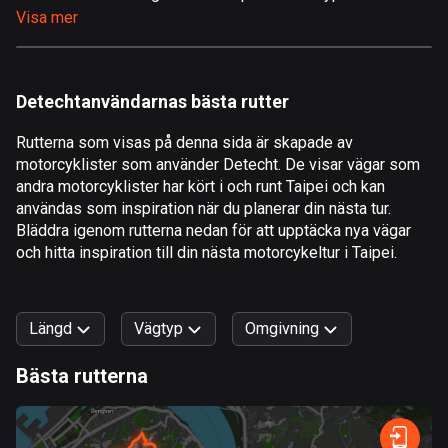
Visa mer
Åland
517 rutter
Albanien
Detechtanvändarnas bästa rutter
181 rutter
Rutterna som visas på denna sida är skapade av
Algeriet
motorcyklister som använder Detecht. De visar vägar som
175 rutter
andra motorcyklister har kört i och runt Taipei och kan
användas som inspiration när du planerar din nästa tur.
Amerikanska Jungfruöarna
Bläddra igenom rutterna nedan för att upptäcka nya vägar
och hitta inspiration till din nästa motorcykeltur i Taipei.
1 rutt
Andorra
61 rutter
Längd
Vägtyp
Omgivning
Angola
Bästa rutterna
1 rutt
0
km
999
km
Snabb
Skog
Terräng
Berg
Vatten
Kurvig
Fält
Stad
Antigua och Barbuda