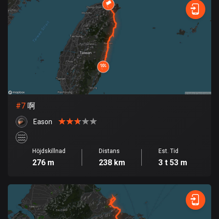
113 rutter
Elfenbenskusten
1 rutt
Estland
1141 rutter
Etiopien
#
7
啊
5 rutter
Eason
Färöarna
13 rutter
Höjdskillnad
Distans
Est. Tid
Fiji
276 m
238 km
3 t 53 m
1 rutt
Filippinerna
4132 rutter