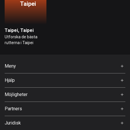
Taipei
Hongkong
137 rutter
Indien
Taipei, Taipei
3151 rutter
Utforska de bästa
rutterna i Taipei
Indonesien
2295 rutter
Meny
Irak
Hem
38 rutter
Hjälp
Premium
Iran
FAQ
Om Oss
Möjligheter
88 rutter
Jobb
Irland
Partners
Ambassadör
4667 rutter
Svedea
Juridisk
Island