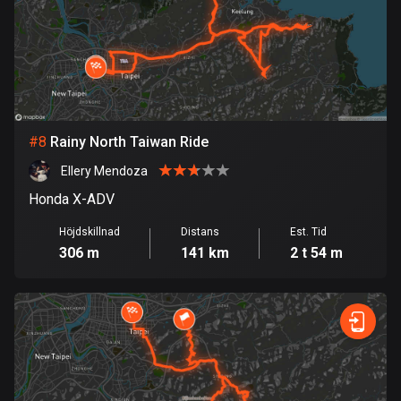
Finland
3174 rutter
Förenade arabemiraten
132 rutter
Frankrike
#
8
Rainy North Taiwan Ride
7298 rutter
Ellery Mendoza
Franska Polynesien
Honda X-ADV
19 rutter
Höjdskillnad
Distans
Est. Tid
306 m
141 km
2 t 54 m
Gabon
8 rutter
Gambia
1 rutt
Georgien