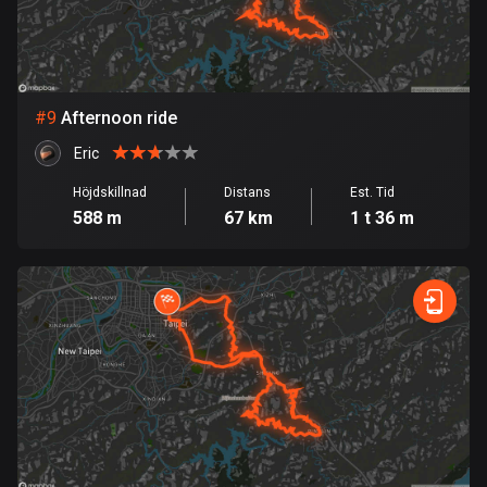
53 rutter
Ghana
86 rutter
#
9
Afternoon ride
Gibraltar
25 rutter
Eric
Höjdskillnad
Distans
Est. Tid
Grekland
588 m
67 km
1 t 36 m
4665 rutter
Grenada
22 rutter
Grönland
0 rutter
Guadeloupe
1 rutt