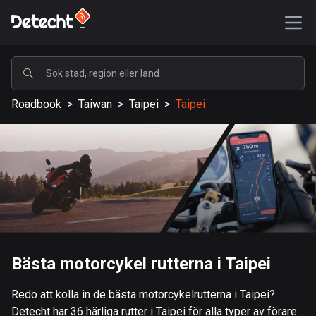
POPULÄRA
Roadbook
>
Taiwan
>
Taipei
>
Taipei
USA
587048 rutter
Sverige
203025 rutter
Storbritannien
115094 rutter
A-Ö
Bästa motorcykel rutterna i Taipei
Afghanistan
Redo att kolla in de bästa motorcykelrutterna i Taipei?
9 rutter
Detecht har 36 härliga rutter i Taipei för alla typer av förare...