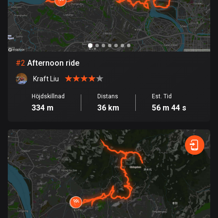
Bahrain
17 rutter
Bangladesh
409 rutter
#
2
Afternoon ride
Barbados
Kraft Liu
15 rutter
Höjdskillnad
Distans
Est. Tid
Belarus
334 m
36 km
56 m 44 s
141 rutter
Belgien
4903 rutter
Belize
17 rutter
Bhutan
3 rutter