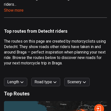
riders...
Aland Islands
Show more
517 routes
Albania
182 routes
Top routes from Detecht riders
Algeria
The routes on this page are created by motorcyclists using
175 routes
Detecht. They show roads other riders have taken in and
around Braga — perfect inspiration when planning your next
Andorra
ride. Browse the routes below to discover new roads for
62 routes
your next motorcycle trip in Braga.
Angola
1 route
Length
Road type
Scenery
Antigua and Barbuda
Top Routes
1 route
0
km
999
km
Argentina
Forest
Fast
Mountain
Terrain
Water
Curvy
Fields
City