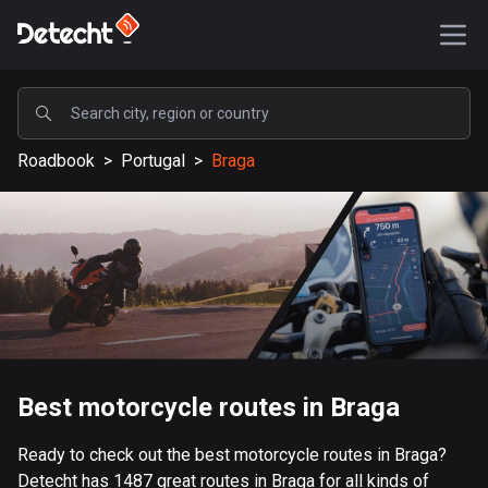
POPULAR
Roadbook
>
Portugal
>
Braga
United States
588243 routes
Sweden
203797 routes
United Kingdom
115402 routes
A-Z
Best motorcycle routes in Braga
Afghanistan
Ready to check out the best motorcycle routes in Braga?
9 routes
Detecht has 1487 great routes in Braga for all kinds of