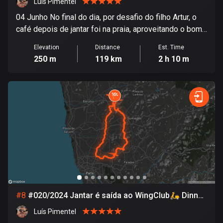
Luís Pimentel
Egypt
04 Junho No final do dia, por desafio do filho Artur, o
122 routes
café depois de jantar foi na praia, aproveitando o bom
tempo mais uma volta de moto 🛵. 🛵🛵🛵🛵🛵🛵
El Salvador
Elevation
Distance
Est. Time
🛵🛵🛵🛵🛵🛵🛵🛵🛵🛵🛵🛵🛵 04 June At the
113 routes
250 m
119 km
2 h 10 m
end of the day, at the challenge of his son Artur, coffee
Equatorial Guinea
after dinner was on the beach, taking advantage of the
9 routes
good weather and another motorcycle ride 🛵
Estonia
1147 routes
Ethiopia
5 routes
Faroe Islands
13 routes
#
8
#020/2024 Jantar é saída ao WingClub🛵 Dinner
is at the WingClub
Fiji
Luís Pimentel