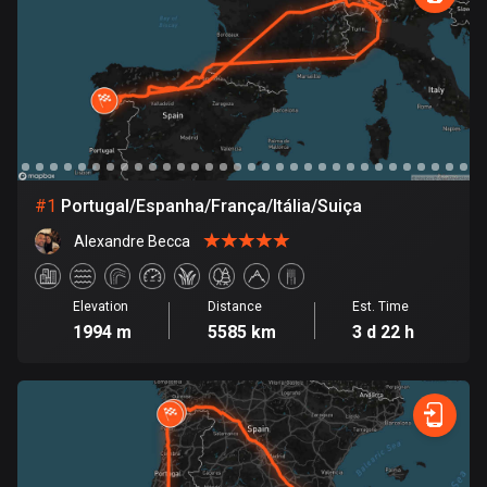
885 routes
Armenia
2 routes
Aruba
8 routes
#
1
Portugal/Espanha/França/Itália/Suiça
Australia
89794 routes
Alexandre Becca
Austria
5711 routes
Elevation
Distance
Est. Time
1994 m
5585 km
3 d 22 h
Azerbaijan
5 routes
Bahrain
17 routes